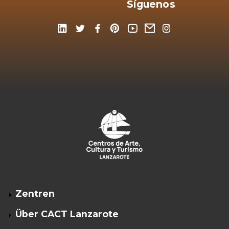
Síguenos
Zentren
Footer
Über CACT Lanzarote